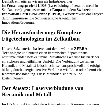
Deshalb engagieren wir uns als Industriepartner
im
Forschungsprojekt LISA
(Laser Joining of ceramic-metal in
SaltBatteries), gemeinsam mit der
Empa
und dem
Switzerland
Innovation Park Biel/Bienne (SIPBB)
. Gefördert wird das Projekt
durch
Innosuisse
, die Schweizerische Agentur für
Innovationsförderung.
Die Herausforderung: Komplexe
Fügetechnologien im Zellaufbau
Unsere Salzbatterien basieren auf der bewährten
ZEBRA-
Technologie
und nutzen einen keramischen Separator aus
natriumleitender Beta-Alumina. Metallische Gehäuse bieten dabei
ein sicheres und leitfähiges Umfeld. Die Verbindung zwischen
Keramik und Metall ist jedoch technisch anspruchsvoll und erfolgt
bislang durch energieintensive Verfahren wie Löten oder thermische
Kompressionsbindung. Diese Methoden sind zeit- und
kostenintensiv.
Der Ansatz: Laserverbindung von
Keramik und Metall
Im LISA-Projekt entwickeln wir gemeinsam mit unseren Partnern